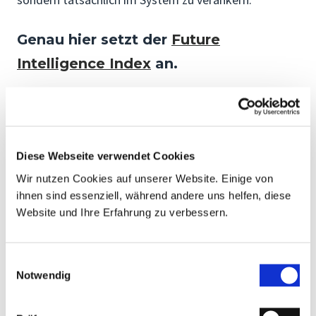
Genau hier setzt der
Future
Intelligence Index
an.
Dieser misst, wie gut Ihre Organisation die
strukturellen und kulturellen Voraussetzungen
schafft, damit Mitarbeitende Future Skills aufbauen,
Diese Webseite verwendet Cookies
anwenden und die Organisation resilient in die
Wir nutzen Cookies auf unserer Website. Einige von
Zukunft tragen können. Als Startpunkt für
ihnen sind essenziell, während andere uns helfen, diese
Organisationen, die nicht mehr in Maßnahmen
Website und Ihre Erfahrung zu verbessern.
denken wollen, sondern in Wirkung. Er schafft die
Grundlage, um gezielt dort zu investieren, wo Lernen
Einwilligungsauswahl
Notwendig
tatsächlich Leistung entfaltet.