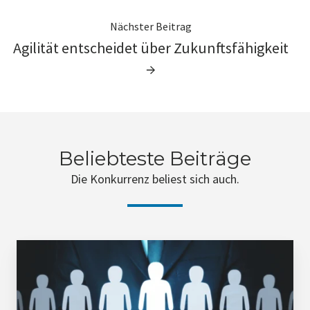
Nächster Beitrag
Agilität entscheidet über Zukunftsfähigkeit
→
Beliebteste Beiträge
Die Konkurrenz beliest sich auch.
Im
Blindflug
durch
die