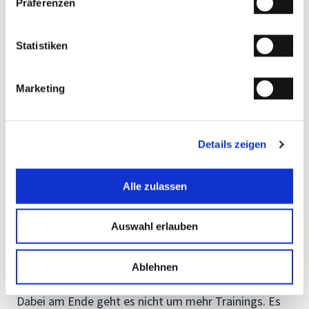
Präferenzen
Statistiken
👉
Quick-Check starten:
Marketing
Future Intelligence Index| Quick-Check
starten
Details zeigen
Vom Trainingskatalog zur
Alle zulassen
Kompetenzarchitektur
Auswahl erlauben
Transformation ist kein Projekt mit Enddatum. Sie
ist die Fähigkeit eines Systems, sich immer wieder
neu auszurichten.
Ablehnen
Dabei am Ende geht es nicht um mehr Trainings. Es