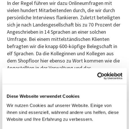
In der Regel führen wir dazu Onlineumfragen mit
vielen hundert Mitarbeitenden durch, die wir durch
persönliche Interviews flankieren. Zuletzt beteiligten
sich je nach Landesgesellschaft bis zu 70 Prozent der
Angeschrieben in 14 Sprachen an einer solchen
Umfrage. Bei einem mittelständischen Klienten
befragten wir die knapp 600-köpfige Belegschaft in
elf Sprachen. Da die Kolleginnen und Kollegen aus
dem Shopfloor hier ebenso zu Wort kommen wie die
Angestellten in der Verwaltung und das
Management, ergibt der Kulturspiegel ein
umfassendes Bild. Wir selbst tauchen tief in die
Organisation ein und legen viel Wert auf den
persönlichen Kontakt zu unseren Klienten. So
Diese Webseite verwendet Cookies
erkennen wir anhand des umfangreichen
Wir nutzen Cookies auf unserer Website. Einige von
Umfragematerials meist schnell, wo wir mit
ihnen sind essenziell, während andere uns helfen, diese
qualitativen Befragungen nachhaken müssen und
Website und Ihre Erfahrung zu verbessern.
ansetzen können.