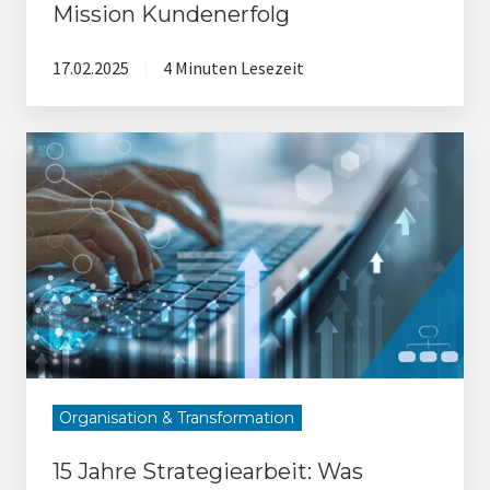
Mission Kundenerfolg
17.02.2025
4 Minuten Lesezeit
15
Jahre
Strategiearbeit:
Was
funktioniert
und
was
nicht?
Organisation & Transformation
15 Jahre Strategiearbeit: Was